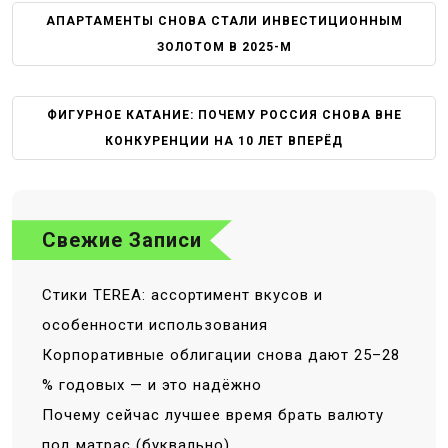
Н
АПАРТАМЕНТЫ СНОВА СТАЛИ ИНВЕСТИЦИОННЫМ
А
ЗОЛОТОМ В 2025-М
В
И
Г
ФИГУРНОЕ КАТАНИЕ: ПОЧЕМУ РОССИЯ СНОВА ВНЕ
А
КОНКУРЕНЦИИ НА 10 ЛЕТ ВПЕРЁД
Ц
И
Я
П
Свежие Записи
О
З
Стики TEREA: ассортимент вкусов и
А
особенности использования
П
Корпоративные облигации снова дают 25–28
И
С
% годовых — и это надёжно
Я
Почему сейчас лучшее время брать валюту
М
под матрас (буквально)