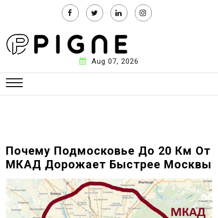
П
е
р
е
й
Aug 07, 2026
т
и
к
с
о
д
е
Почему Подмосковье До 20 Км От
р
МКАД Дорожает Быстрее Москвы
ж
и
м
о